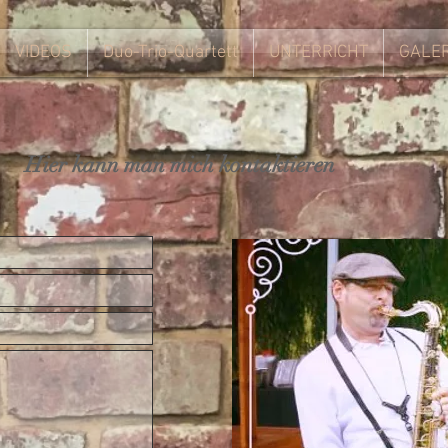
VIDEOS
Duo-Trio-Quartett
UNTERRICHT
GALER
Hier kann man mich kontaktieren