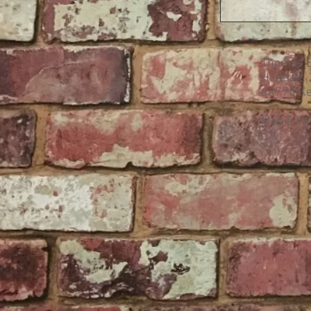
Thomas E
Hildastr.
68775 Ke
Mobil: +