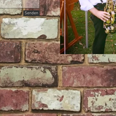
Senden
ngelhart
 2a
tsch
49 172 2319379