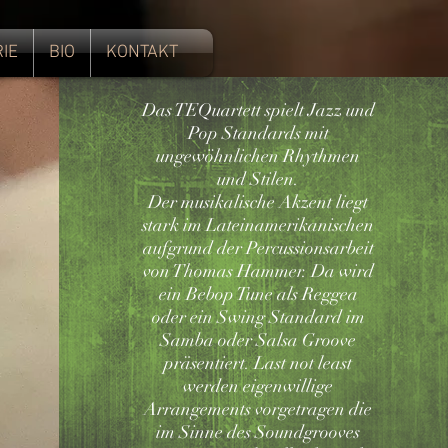
IE
BIO
KONTAKT
Das TEQuartett spielt Jazz und
Pop Standards mit
ungewöhnlichen Rhythmen
und Stilen.
Der musikalische Akzent liegt
stark im Lateinamerikanischen
aufgrund der Percussionsarbeit
von Thomas Hammer. Da wird
ein Bebop Tune als Reggea
oder ein Swing Standard im
Samba oder Salsa Groove
präsentiert. Last not least
werden eigenwillige
Arrangements vorgetragen die
im Sinne des Soundgrooves