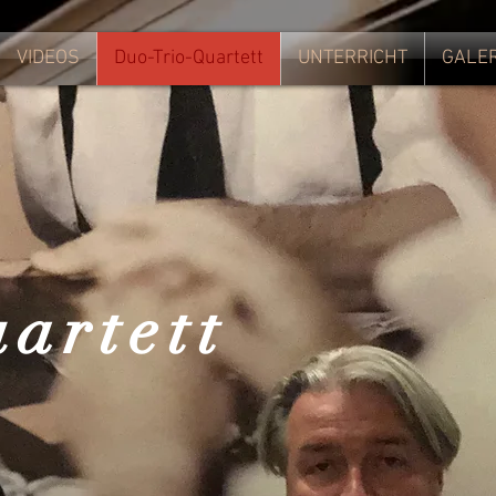
VIDEOS
Duo-Trio-Quartett
UNTERRICHT
GALER
artett